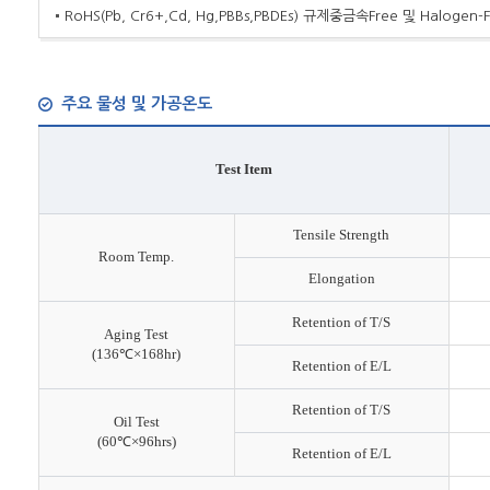
RoHS(Pb, Cr6+,Cd, Hg,PBBs,PBDEs) 규제중금속Free 및 Halogen-F
주요 물성 및 가공온도
Test Item
Tensile Strength
Room Temp.
Elongation
Retention of T/S
Aging Test
(136℃×168hr)
Retention of E/L
Retention of T/S
Oil Test
(60℃×96hrs)
Retention of E/L