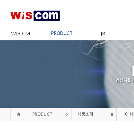
WISCOM
PRODUCT
IR
회사소개
제품소개
IR개요
CEO 인사
인증현황
주가정보
경영철학
재무정보
CI
공시정보
연혁
공고
경쟁력을 
조직도
오시는길
PRODUCT
제품소개
10.
내