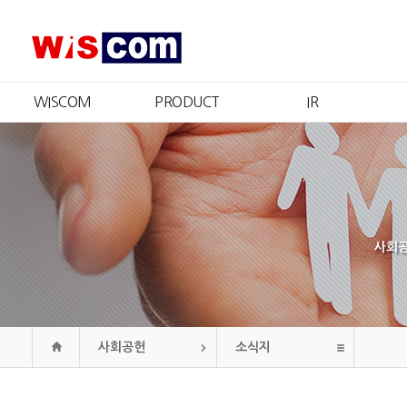
WISCOM
PRODUCT
IR
회사소개
제품소개
IR개요
CEO 인사
인증현황
주가정보
경영철학
재무정보
CI
공시정보
연혁
공고
사회공
조직도
오시는길
사회공헌
소식지