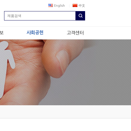
English
中文
보
사회공헌
고객센터
상
정도경영
NEWS & NOTICE
생
나눔경영
내
소식지
Q