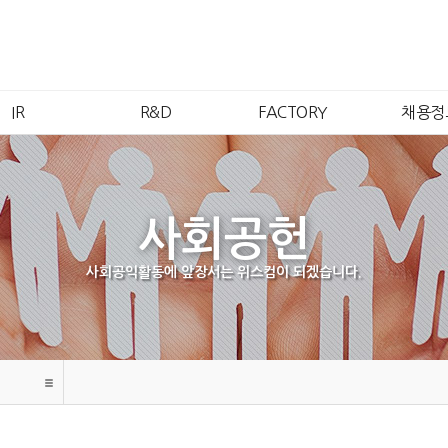
IR
R&D
FACTORY
채용정
IR개요
연구소소개
안산1공장
인재
주가정보
연구분야
안산2공장
복리후
재무정보
품질보증
시화공장
채용안
사회공헌
공시정보
안성공장
채용FA
공고
여수공장
사회공익활동에 앞장서는 위스컴이 되겠습니다.
무석법인
강문법인