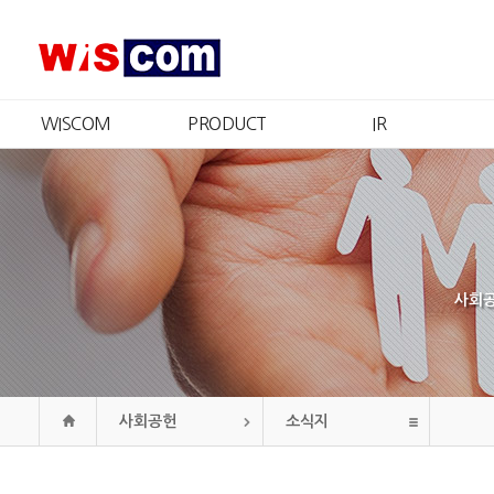
WISCOM
PRODUCT
IR
회사소개
제품소개
IR개요
CEO 인사
인증현황
주가정보
경영철학
재무정보
CI
공시정보
연혁
공고
사회공
조직도
오시는길
사회공헌
소식지