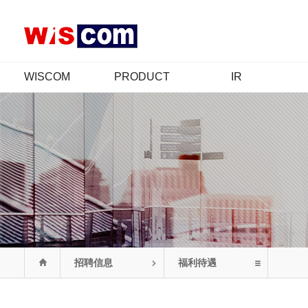
WISCOM
PRODUCT
IR
公司介绍
产品介绍
IR概要
CEO 致辞
认证情况
股价信息
经营哲学
财务信息
CI
公示信息
年履
公告
组织图
联系我们
招聘信息
福利待遇