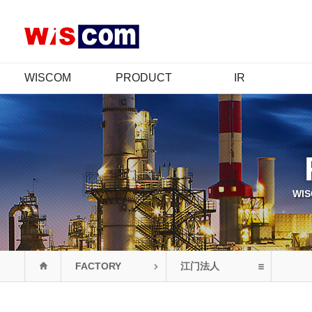
WISCOM
PRODUCT
IR
公司介绍
产品介绍
IR概要
CEO 致辞
认证情况
股价信息
经营哲学
财务信息
CI
公示信息
年履
公告
WI
组织图
联系我们
FACTORY
江门法人