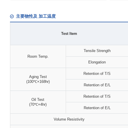
主要物性及 加工温度
Test Item
Tensile Strength
Room Temp.
Elongation
Retention of T/S
Aging Test
(100℃×168hr)
Retention of E/L
Retention of T/S
Oil Test
(70℃×4hr)
Retention of E/L
Volume Resistivity