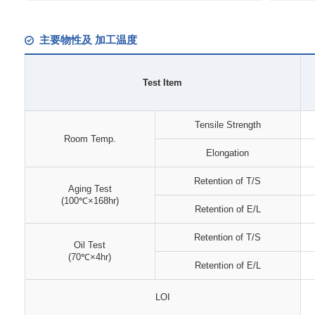
主要物性及 加工温度
Test Item
Tensile Strength
Room Temp.
Elongation
Retention of T/S
Aging Test
(100℃×168hr)
Retention of E/L
Retention of T/S
Oil Test
(70℃×4hr)
Retention of E/L
LOI