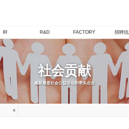
IR
R&D
FACTORY
招聘信
IR概要
研究所简介
安山1工厂
人才
股价信息
研究领域
安山2工厂
福利待
财务信息
品质保证
始华工厂
聘用介
社会贡献
公示信息
安城工厂
招聘FA
公告
丽水工厂
威斯康是社会公益活动的带头企业
无锡法人
江门法人