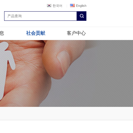
한국어
English
息
社会贡献
客户中心
赏
正道经营
NEWS & NOTICE
遇
分享经营
绍
消息栏
Q